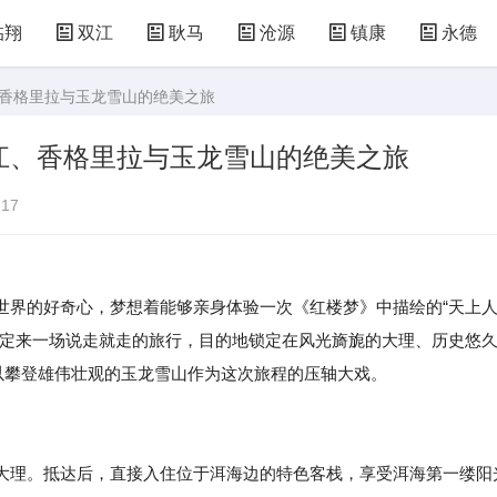
临翔
双江
耿马
沧源
镇康
永德
、香格里拉与玉龙雪山的绝美之旅
江、香格里拉与玉龙雪山的绝美之旅
17
世界的好奇心，梦想着能够亲身体验一次《红楼梦》中描绘的“天上
决定来一场说走就走的旅行，目的地锁定在风光旖旎的大理、历史悠
以攀登雄伟壮观的玉龙雪山作为这次旅程的压轴大戏。
大理。抵达后，直接入住位于洱海边的特色客栈，享受洱海第一缕阳