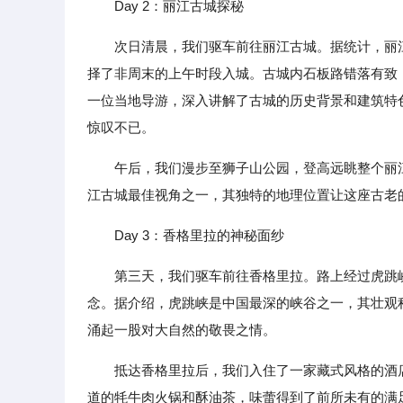
Day 2：丽江古城探秘
次日清晨，我们驱车前往丽江古城。据统计，丽
择了非周末的上午时段入城。古城内石板路错落有致
一位当地导游，深入讲解了古城的历史背景和建筑特
惊叹不已。
午后，我们漫步至狮子山公园，登高远眺整个丽
江古城最佳视角之一，其独特的地理位置让这座古老
Day 3：香格里拉的神秘面纱
第三天，我们驱车前往香格里拉。路上经过虎跳
念。据介绍，虎跳峡是中国最深的峡谷之一，其壮观
涌起一股对大自然的敬畏之情。
抵达香格里拉后，我们入住了一家藏式风格的酒
道的牦牛肉火锅和酥油茶，味蕾得到了前所未有的满