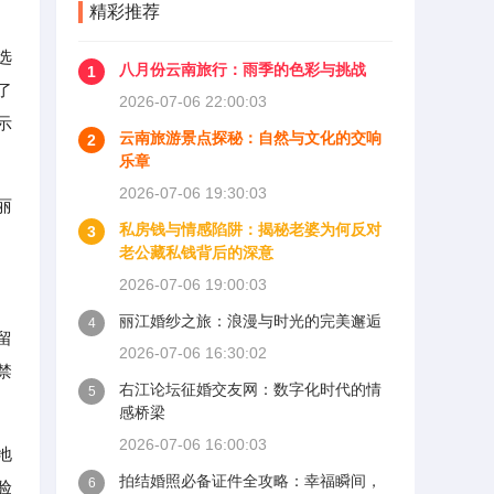
精彩推荐
选
八月份云南旅行：雨季的色彩与挑战
1
了
2026-07-06 22:00:03
示
云南旅游景点探秘：自然与文化的交响
2
乐章
2026-07-06 19:30:03
丽
私房钱与情感陷阱：揭秘老婆为何反对
3
老公藏私钱背后的深意
2026-07-06 19:00:03
丽江婚纱之旅：浪漫与时光的完美邂逅
4
留
2026-07-06 16:30:02
禁
右江论坛征婚交友网：数字化时代的情
5
感桥梁
2026-07-06 16:00:03
地
拍结婚照必备证件全攻略：幸福瞬间，
6
验