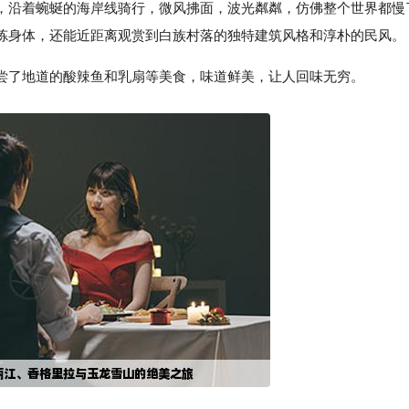
，沿着蜿蜒的海岸线骑行，微风拂面，波光粼粼，仿佛整个世界都慢
炼身体，还能近距离观赏到白族村落的独特建筑风格和淳朴的民风。
尝了地道的酸辣鱼和乳扇等美食，味道鲜美，让人回味无穷。