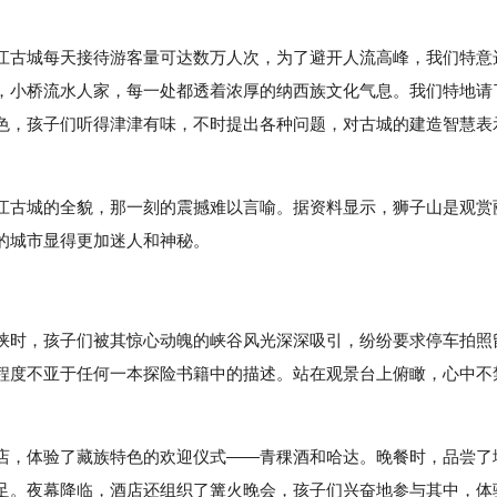
江古城每天接待游客量可达数万人次，为了避开人流高峰，我们特意
，小桥流水人家，每一处都透着浓厚的纳西族文化气息。我们特地请
色，孩子们听得津津有味，不时提出各种问题，对古城的建造智慧表
江古城的全貌，那一刻的震撼难以言喻。据资料显示，狮子山是观赏
的城市显得更加迷人和神秘。
峡时，孩子们被其惊心动魄的峡谷风光深深吸引，纷纷要求停车拍照
程度不亚于任何一本探险书籍中的描述。站在观景台上俯瞰，心中不
店，体验了藏族特色的欢迎仪式——青稞酒和哈达。晚餐时，品尝了
足。夜幕降临，酒店还组织了篝火晚会，孩子们兴奋地参与其中，体